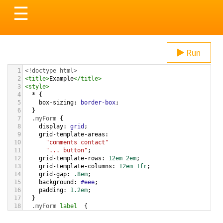
Toggle
☰
navigation
Run
1
<!doctype html>
2
<
title
>
Example
</
title
>
3
<
style
>
4
  * {
5
box-sizing
: 
border-box
;
6
  }
7
.myForm
 {
8
display
: 
grid
;
9
grid-template-areas
: 
10
"comments contact"
11
"... button"
;
12
grid-template-rows
: 
12em
2em
;  
13
grid-template-columns
: 
12em
1fr
;
14
grid-gap
: 
.8em
;
15
background
: 
#eee
;
16
padding
: 
1.2em
;
17
  }
18
.myForm
label
  {
19
grid-area
: 
labels
;
20
  }