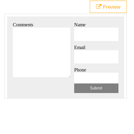
21
.myForm
input
 {
Preview
22
grid-area
: 
contact
;
23
width
: 
100%
;
24
padding
: 
1.1em
;
25
border
: 
none
;
26
margin-bottom
: 
1em
;
27
  }
28
.myForm
textarea
 {