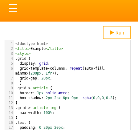
Toggle
☰
navigation
Run
1
<!doctype html>
2
<
title
>
Example
</
title
>
3
<
style
>
4
.grid
 { 
5
display
: 
grid
;
6
grid-template-columns
: 
repeat
(
auto-fill
, 
minmax
(
200px
, 
1fr
));
7
grid-gap
: 
20px
;
8
  }
9
.grid
 > 
article
 {
10
border
: 
1px
solid
#ccc
;
11
box-shadow
: 
2px
2px
6px
0px
rgba
(
0
,
0
,
0
,
0.3
);
12
}
13
.grid
 > 
article
img
 {
14
max-width
: 
100%
;
15
}
16
.text
 {
17
padding
: 
0
20px
20px
;
18
}
19
.text
 > 
button
 {