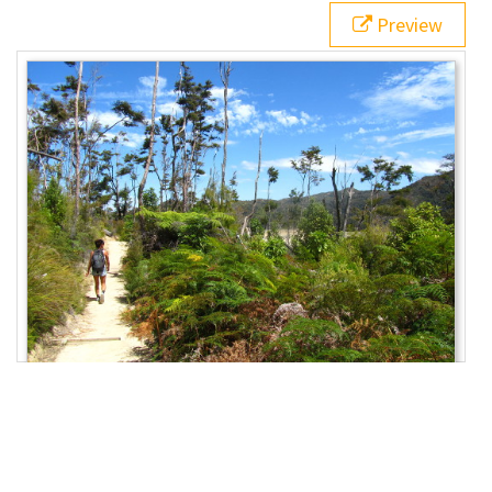
20
background
: 
gray
;
Preview
21
border
: 
0
;
22
color
: 
white
;
23
padding
: 
10px
;
24
width
: 
100%
;
25
  }
26
.grid
 > 
article
:
nth-child
(
1
) {
27
grid-row
: 
span
2
;