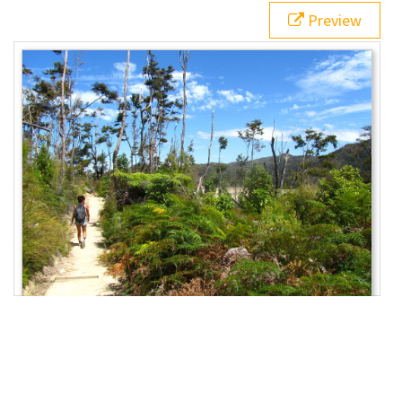
20
.text
 > 
button
 {
Preview
21
background
: 
gray
;
22
border
: 
0
;
23
color
: 
white
;
24
padding
: 
10px
;
25
width
: 
100%
;
26
  }
27
</
style
>