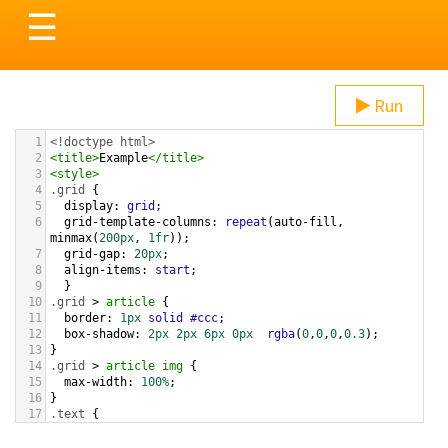
Toggle
☰
navigation
Run
1
<!doctype html>
2
<
title
>
Example
</
title
>
3
<
style
>
4
.grid
 { 
5
display
: 
grid
;
6
grid-template-columns
: 
repeat
(
auto-fill
, 
minmax
(
200px
, 
1fr
));
7
grid-gap
: 
20px
;
8
align-items
: 
start
;
9
  }
10
.grid
 > 
article
 {
11
border
: 
1px
solid
#ccc
;
12
box-shadow
: 
2px
2px
6px
0px
rgba
(
0
,
0
,
0
,
0.3
);
13
}
14
.grid
 > 
article
img
 {
15
max-width
: 
100%
;
16
}
17
.text
 {
18
padding
: 
0
20px
20px
;
19
}