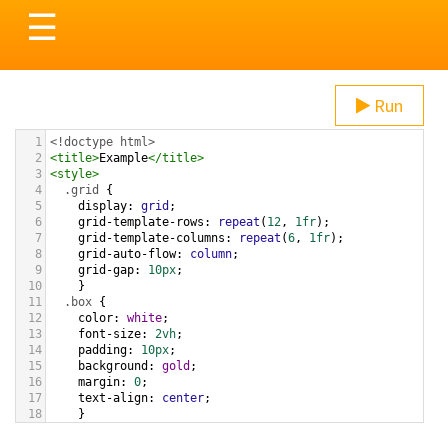
Toggle
☰
navigation
Run
1
<!doctype html>
2
<
title
>
Example
</
title
>
3
<
style
>
4
.grid
 {
5
display
: 
grid
;
6
grid-template-rows
: 
repeat
(
12
, 
1fr
);
7
grid-template-columns
: 
repeat
(
6
, 
1fr
);
8
grid-auto-flow
: 
column
;
9
grid-gap
: 
10px
;
10
    }
11
.box
 {
12
color
: 
white
;
13
font-size
: 
2vh
;
14
padding
: 
10px
;
15
background
: 
gold
;
16
margin
: 
0
;
17
text-align
: 
center
;
18
    }
19
.box
:
nth-child
(
1
) {
20
grid-row
: 
span
12
;