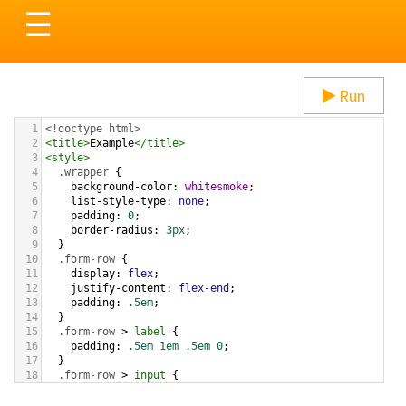
Toggle
☰
navigation
Run
1
<!doctype html>
2
<
title
>
Example
</
title
>
3
<
style
>
4
.wrapper
 {
5
background-color
: 
whitesmoke
;
6
list-style-type
: 
none
;
7
padding
: 
0
;
8
border-radius
: 
3px
;
9
  }
10
.form-row
 {
11
display
: 
flex
;
12
justify-content
: 
flex-end
;
13
padding
: 
.5em
;
14
  }
15
.form-row
 > 
label
 {
16
padding
: 
.5em
1em
.5em
0
;
17
  }
18
.form-row
 > 
input
 {
19
flex
: 
1
;
20
  }