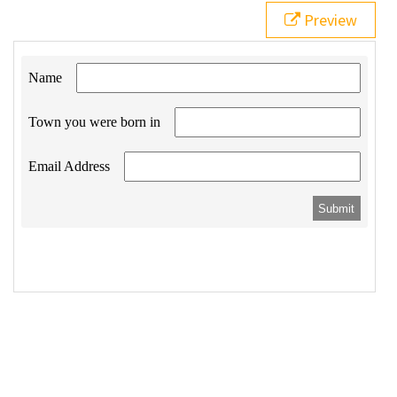
21
.form-row
 > 
input
,
Preview
22
.form-row
 > 
button
 {
23
padding
: 
.5em
;
24
  }
25
.form-row
 > 
button
 {
26
background
: 
gray
;
27
color
: 
white
;
28
border
: 
0
;