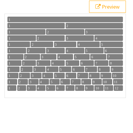
21
<
div
>
1
</
div
>
Preview
22
<
div
>
2
</
div
>
23
</
div
>
24
<
div
class
=
"wrapper"
>
25
<
div
>
1
</
div
>
26
<
div
>
2
</
div
>
27
<
div
>
3
</
div
>
28
</
div
>