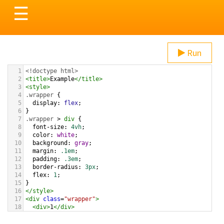
Toggle
☰
navigation
Run
1
<!doctype html>
2
<
title
>
Example
</
title
>
3
<
style
>
4
.wrapper
 {
5
display
: 
flex
;
6
}
7
.wrapper
 > 
div
 {
8
font-size
: 
4vh
;
9
color
: 
white
;
10
background
: 
gray
;
11
margin
: 
.1em
;
12
padding
: 
.3em
;
13
border-radius
: 
3px
;
14
flex
: 
1
;
15
}
16
</
style
>
17
<
div
class
=
"wrapper"
>
18
<
div
>
1
</
div
>
19
</
div
>
20
<
div
class
=
"wrapper"
>