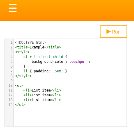
Toggle
☰
navigation
Run
1
<!DOCTYPE html>
2
<
title
>
Example
</
title
>
3
<
style
>
4
ol
 > 
li
:
first-child
 {
5
background-color
: 
peachpuff
;
6
}
7
li
 { 
padding
: 
.5em
; }         
8
</
style
>
9
10
<
ol
>
11
<
li
>
List item
</
li
>
12
<
li
>
List item
</
li
>
13
<
li
>
List item
</
li
>
14
</
ol
>