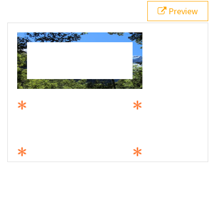
19
.c
 {
Preview
20
border-image
: 
url
(
/pix/css/css3/properties/border-image-1.png
) 
28
28
round
;
21
border-width
: 
20px
;
22
}
23
.d
 {
24
border-image
: 
url
(
/pix/css/css3/properties/border-image-1.png
) 
28
28
repeat
;
25
border-width
: 
20px
;
26
}
27
.e
 {
28
border-image
: 
url
(
/pix/css/css3/properties/border-image-1.png
) 
16
16
round
;