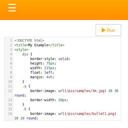
Toggle
☰
navigation
Run
1
<!DOCTYPE html>
2
<
title
>
My Example
</
title
>
3
<
style
>
4
div
 {
5
border-style
: 
solid
;
6
height
: 
75px
;
7
width
: 
215px
;
8
float
: 
left
;
9
margin
: 
4vh
;
10
}
11
.a
 {
12
border-image
: 
url
(
/pix/samples/3m.jpg
) 
30
30
round
;
13
border-width
: 
20px
;
14
}
15
.b
 {
16
border-image
: 
url
(
/pix/samples/bullet1.png
) 
20
20
round
;
17
border-width
: 
20px
;
18
}