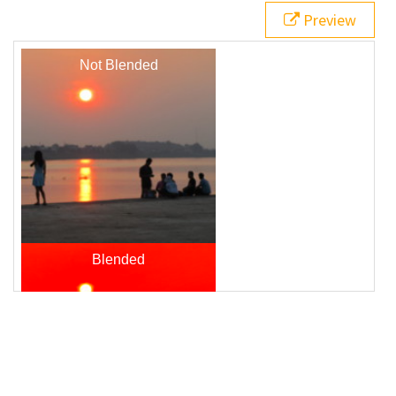
21
  Not Blended
Preview
22
</
div
>
23
<
div
class
=
"blender"
>
24
  Blended
25
</
div
>