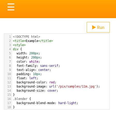
Toggle
☰
navigation
Run
1
<!DOCTYPE html>
2
<
title
>
Example
</
title
>
3
<
style
>
4
div
 {
5
width
: 
200px
;
6
height
: 
200px
;
7
color
: 
white
;
8
font-family
: 
sans-serif
;
9
text-align
: 
center
;
10
padding
: 
10px
;
11
float
: 
left
;
12
background-color
: 
red
;
13
background-image
: 
url
(
'/pix/samples/11m.jpg'
);
14
background-size
: 
cover
;
15
}
16
.blender
 {
17
background-blend-mode
: 
hard-light
;
18
}
19
</
style
>
20
<
div
>