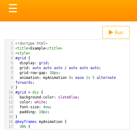
Toggle
☰
navigation
Run
1
<!doctype html>
2
<
title
>
Example
</
title
>
3
<
style
>
4
#grid
 {
5
display
: 
grid
;
6
grid
: 
auto
auto
auto
 / 
auto
auto
auto
;
7
grid-row-gap
: 
10px
;
8
animation
: 
myAnimation
5s
ease
1s
5
alternate
forwards
;
9
}
10
#grid
 > 
div
 {
11
background-color
: 
slateblue
;
12
color
: 
white
;
13
font-size
: 
4vw
;
14
padding
: 
10px
;
15
}
16
@keyframes
myAnimation
 {
17
30%
 {
18
grid-row-gap
: 
30px
;
19
  }