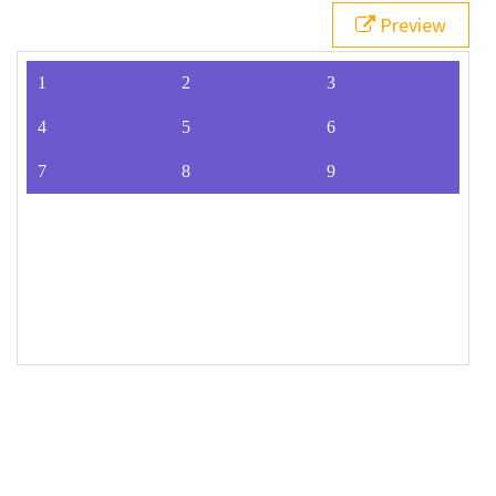
20
60%
 {
Preview
21
grid-row-gap
: 
0px
;
22
  }
23
}  
24
</
style
>
25
<
div
id
=
"grid"
>
26
<
div
>
1
</
div
>
27
<
div
>
2
</
div
>
28
<
div
>
3
</
div
>