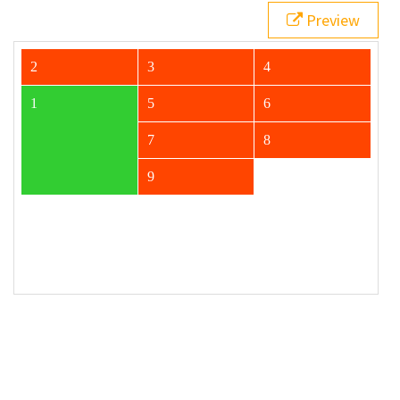
20
  }
Preview
21
@keyframes
myAnimation
 {
22
100%
 {
23
grid-row-end
: 
span
3
;
24
  }
25
</
style
>
26
<
div
id
=
"grid"
>
27
<
div
>
1
</
div
>
28
<
div
>
2
</
div
>