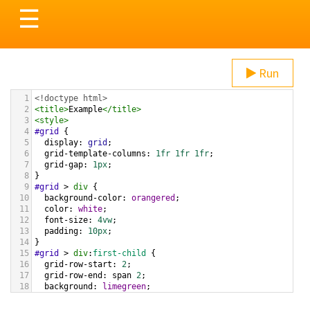
Toggle
☰
navigation
Run
1
<!doctype html>
2
<
title
>
Example
</
title
>
3
<
style
>
4
#grid
 {
5
display
: 
grid
;
6
grid-template-columns
: 
1fr
1fr
1fr
;
7
grid-gap
: 
1px
;
8
}
9
#grid
 > 
div
 {
10
background-color
: 
orangered
;
11
color
: 
white
;
12
font-size
: 
4vw
;
13
padding
: 
10px
;
14
}
15
#grid
 > 
div
:
first-child
 {
16
grid-row-start
: 
2
;
17
grid-row-end
: 
span
2
;
18
background
: 
limegreen
;
19
animation
: 
myAnimation
1s
ease
1s
5
alternate
forwards
;