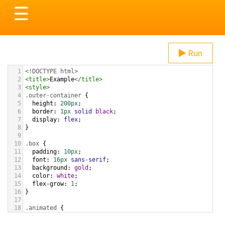
Toggle
☰
navigation
Run
1
<!DOCTYPE html>
2
<
title
>
Example
</
title
>
3
<
style
>
4
.outer-container
 {
5
height
: 
200px
;
6
border
: 
1px
solid
black
;
7
display
: 
flex
;
8
}
9
10
.box
 {
11
padding
: 
10px
;
12
font
: 
16px
sans-serif
;
13
background
: 
gold
;
14
color
: 
white
;
15
flex-grow
: 
1
;
16
}
17
18
.animated
 {
19
background
: 
yellowgreen
;
20
animation
: 
myAnimation
1s
ease
1s
5
alternate