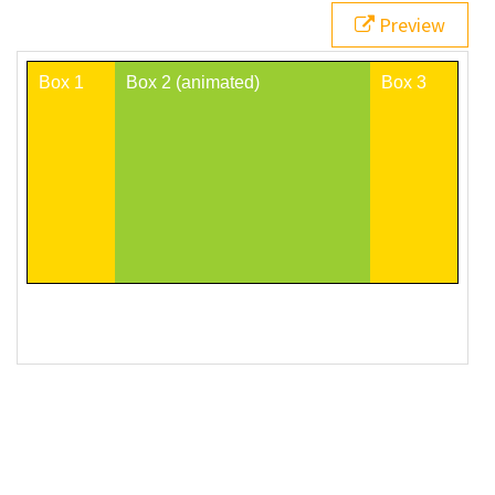
forwards
;
Preview
21
}
22
23
@keyframes
myAnimation
 {
24
100%
 {
25
flex-grow
: 
5
;
26
  }
27
}
28
</
style
>