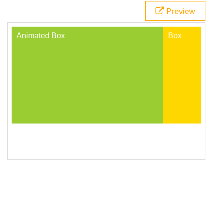
20
}
Preview
21
22
@keyframes
myAnimation
 {
23
100%
 {
24
flex
: 
5
;
25
  }
26
}
27
</
style
>
28