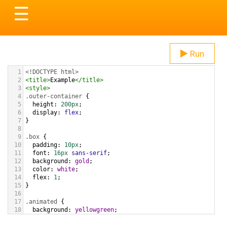
Toggle
☰
navigation
Run
1
<!DOCTYPE html>
2
<
title
>
Example
</
title
>
3
<
style
>
4
.outer-container
 {
5
height
: 
200px
;
6
display
: 
flex
;
7
}
8
9
.box
 {
10
padding
: 
10px
;
11
font
: 
16px
sans-serif
;
12
background
: 
gold
;
13
color
: 
white
;
14
flex
: 
1
;
15
}
16
17
.animated
 {
18
background
: 
yellowgreen
;
19
animation
: 
myAnimation
1s
ease
1s
5
alternate
forwards
;